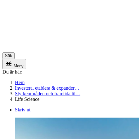
Sök
Meny
Du är här:
Hem
Investera, etablera & expander…
Styrkeområden och framtida til…
Life Science
Skriv ut