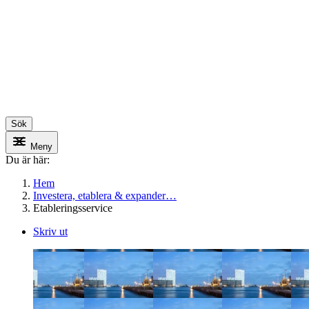
Sök
Meny
Du är här:
Hem
Investera, etablera & expander…
Etableringsservice
Skriv ut