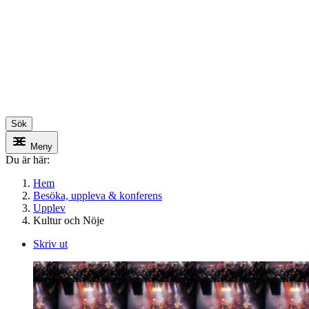
Sök
Meny
Du är här:
Hem
Besöka, uppleva & konferens
Upplev
Kultur och Nöje
Skriv ut