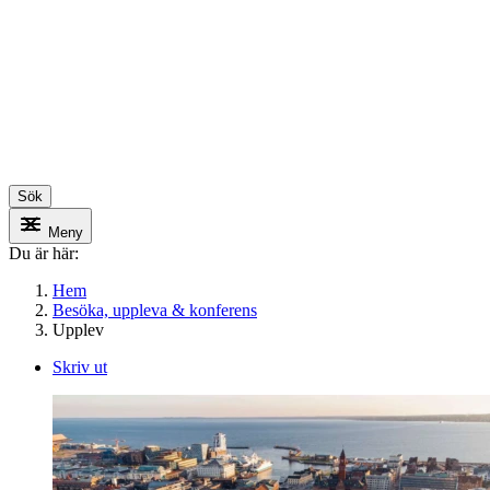
Sök
Meny
Du är här:
Hem
Besöka, uppleva & konferens
Upplev
Skriv ut