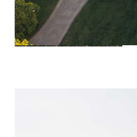
Uppleva & Göra i Helsingborg
I Helsingborg får du det bästa av två världar, en levande stad med
hög citypuls och den oslagbara närheten till naturen, havet och
Danmark.