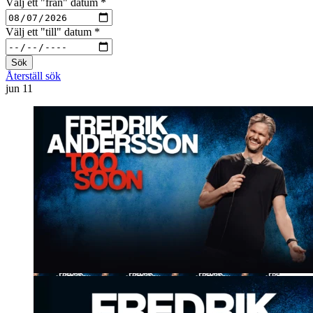
Välj ett "från" datum
*
Välj ett "till" datum
*
Sök
Återställ sök
jun
11