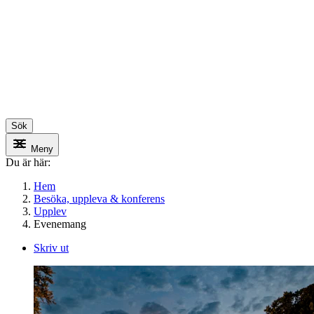
Sök
Meny
Du är här:
Hem
Besöka, uppleva & konferens
Upplev
Evenemang
Skriv ut