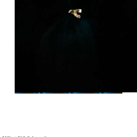
Evenemang
Vill du få tips på vad som är på gång i Helsingborg? I vår
evenemangskalender kan du se vad som händer dag för dag men
också söka på datum och kategorier/områden. Vi ses i Helsingborg!