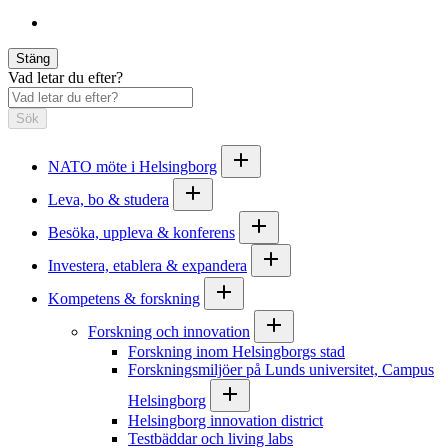
Stäng
Vad letar du efter?
Sök
NATO möte i Helsingborg
Leva, bo & studera
Besöka, uppleva & konferens
Investera, etablera & expandera
Kompetens & forskning
Forskning och innovation
Forskning inom Helsingborgs stad
Forskningsmiljöer på Lunds universitet, Campus
Helsingborg
Helsingborg innovation district
Testbäddar och living labs