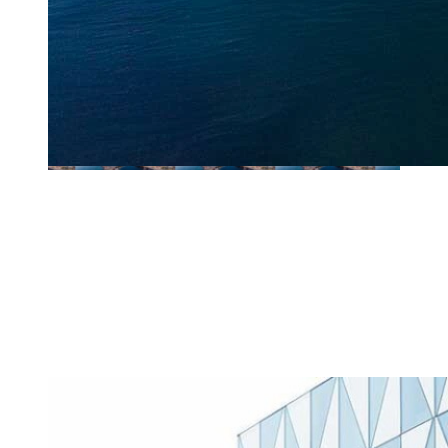
Så här jobbar vi med forskning
I Helsingborg är forskningen en viktig pusselbit när vi jobbar med
innovation.
Forskningen hjälper oss att se fler och nya perspektiv på våra
utmaningar, och ger oss ovärderliga insikter när vi tar fram lösningar.
För oss handlar det om att omsätta kunskap till praktisk nytta – för
framtidens välfärd.