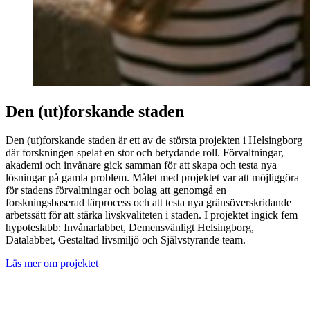
Den (ut)forskande staden
Den (ut)forskande staden är ett av de största projekten i Helsingborg
där forskningen spelat en stor och betydande roll. Förvaltningar,
akademi och invånare gick samman för att skapa och testa nya
lösningar på gamla problem. Målet med projektet var att möjliggöra
för stadens förvaltningar och bolag att genomgå en
forskningsbaserad lärprocess och att testa nya gränsöverskridande
arbetssätt för att stärka livskvaliteten i staden. I projektet ingick fem
hypoteslabb: Invånarlabbet, Demensvänligt Helsingborg,
Datalabbet, Gestaltad livsmiljö och Självstyrande team.
Läs mer om projektet